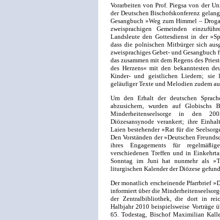
Vorarbeiten von Prof. Piegsa von der Un
der Deutschen Bischofskonferenz gelang
Gesangbuch »Weg zum Himmel – Droga d
zweisprachigen Gemeinden einzuführ
Landsleute den Gottesdienst in der »S
dass die polnischen Mitbürger sich aus
zweisprachiges Gebet- und Gesangbuch für
das zusammen mit dem Regens des Priest
des Herzens« mit den bekanntesten deu
Kinder- und geistlichen Liedern; sie 
geläufiger Texte und Melodien zudem auf
Um den Erhalt der deutschen Sprache
abzusichern, wurden auf Globischs B
Minderheitenseelsorge in den 200
Diözesansynode verankert; ihre Einhal
Laien bestehender »Rat für die Seelsorg
Den Vorständen der »Deutschen Freundsc
ihres Engagements für regelmäßige
verschiedenen Treffen und in Einkehrta
Sonntag im Juni hat nunmehr als »T
liturgischen Kalender der Diözese gefun
Der monatlich erscheinende Pfarrbrief 
informiert über die Minderheitenseelsorg
der Zentralbibliothek, die dort in re
Halbjahr 2010 beispielsweise Vorträge
65. Todestag, Bischof Maximilian Kalle