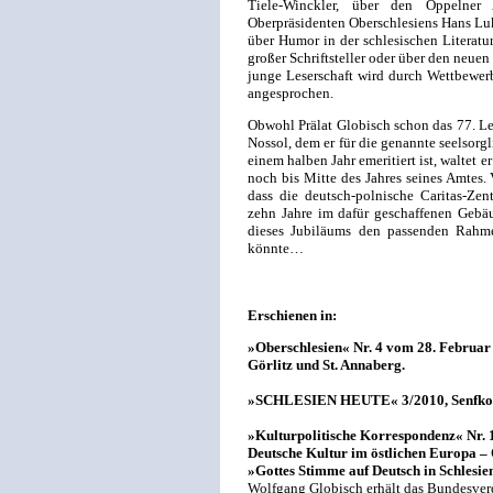
Tiele-Winckler, über den Oppelner A
Oberpräsidenten Oberschlesiens Hans Luk
über Humor in der schlesischen Literatu
großer Schriftsteller oder über den neuen
junge Leserschaft wird durch Wettbewer
angesprochen.
Obwohl Prälat Globisch schon das 77. Le
Nossol, dem er für die genannte seelsorgl
einem halben Jahr emeritiert ist, waltet 
noch bis Mitte des Jahres seines Amtes. 
dass die deutsch-polnische Caritas-Zen
zehn Jahre im dafür geschaffenen Gebäu
dieses Jubiläums den passenden Rahme
könnte…
Erschienen in:
»Oberschlesien« Nr. 4 vom 28. Februar 
Görlitz und St. Annaberg.
»SCHLESIEN HEUTE« 3/2010, Senfkorn-V
»Kulturpolitische Korrespondenz« Nr. 
Deutsche Kultur im östlichen Europa 
»Gottes Stimme auf Deutsch in Schlesie
Wolfgang Globisch erhält das Bundesver