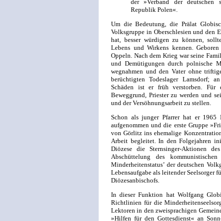
der »Verband der deutschen so
Republik Polen«.
Um die Bedeutung, die Prälat Globis
Volksgruppe in Oberschlesien und den Erh
hat, besser würdigen zu können, sollt
Lebens und Wirkens kennen. Geboren 
Oppeln. Nach dem Krieg war seine Famil
und Demütigungen durch polnische Mi
wegnahmen und den Vater ohne triftige
berüchtigten Todeslager Lamsdorf; an
Schäden ist er früh verstorben. Für 
Beweggrund, Priester zu werden und se
und der Versöhnungsarbeit zu stellen.
Schon als junger Pfarrer hat er 1965
aufgenommen und die erste Gruppe »Fri
von Görlitz ins ehemalige Konzentratio
Arbeit begleitet. In den Folgejahren ini
Diözese die Sternsinger-Aktionen de
Abschüttelung des kommunistische
Minderheitenstatus’ der deutschen Volkg
Lebensaufgabe als leitender Seelsorger fü
Diözesanbischofs.
In dieser Funktion hat Wolfgang Glob
Richtlinien für die Minderheitenseelsorg
Lektoren in den zweisprachigen Gemein
»Hilfen für den Gottesdienst« an Sonn-