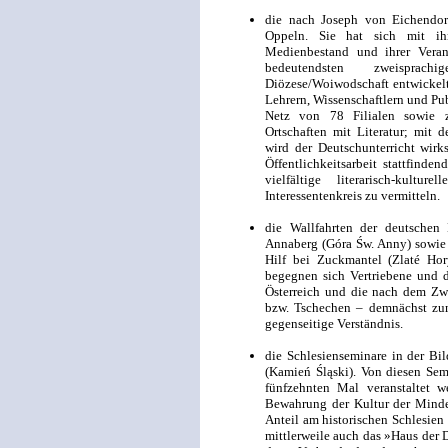
die nach Joseph von Eichendorf
Oppeln. Sie hat sich mit ihr
Medienbestand und ihrer Verans
bedeutendsten zweisprac
Diözese/Woiwodschaft entwickelt
Lehrern, Wissenschaftlern und Pu
Netz von 78 Filialen sowie 
Ortschaften mit Literatur; mit
wird der Deutschunterricht wir
Öffentlichkeitsarbeit stattfinde
vielfältige literarisch-kultu
Interessentenkreis zu vermitteln.
die Wallfahrten der deutschen
Annaberg (Góra Św. Anny) sowie 
Hilf bei Zuckmantel (Zlaté Hor
begegnen sich Vertriebene und
Österreich und die nach dem Zwe
bzw. Tschechen – demnächst zu
gegenseitige Verständnis.
die Schlesienseminare in der Bi
(Kamień Śląski). Von diesen Sem
fünfzehnten Mal veranstaltet w
Bewahrung der Kultur der Minder
Anteil am historischen Schlesien
mittlerweile auch das »Haus der