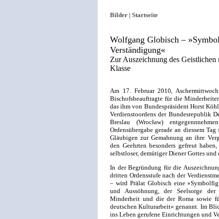
Bilder |
Startseite
Wolfgang Globisch – »Symbolf
Verständigung«
Zur Auszeichnung des Geistlichen 
Klasse
Am 17. Februar 2010, Aschermittwoch,
Bischofsbeauftragte für die Minderheite
das ihm von Bundespräsident Horst Köhle
Verdienstoordens der Bundesrepublik D
Breslau (Wrocław) entgegennnehme
Ordensübergabe gerade an diessem Tag s
Gläubigen zur Gemahnung an ihre Vergä
den Geehrten besonders gefreut haben, v
selbstloser, demütiger Diener Gottes und 
In der Begründung für die Auszeichnung
dritten Ordensstufe nach der Verdienst
– wird Prälat Globisch eine »Symbolfig
und Aussöhnung, der Seelsorge der 
Minderheit und die der Roma sowie fü
deutschen Kulturarbeit« genannt. Im Bli
ins Leben gerufene Einrichtungen und Ve