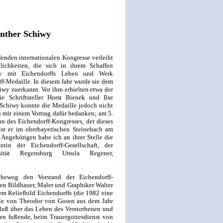
ünther Schiwy
denden internationalen Kongresse verleiht
nlichkeiten, die sich in ihrem Schaffen
ativ mit Eichendorffs Leben und Werk
ff-Medaille. In diesem Jahr wurde sie dem
wy zuerkannt. Vor ihm erhielten etwa der
 Schriftsteller Horst Bienek und Ilse
Schiwy konnte die Medaille jedoch nicht
 mit einem Vortrag dafür bedanken; am 5.
 des Eichendorff-Kongresses, der dieses
ist er im oberbayerischen Steinebach am
Angehörigen habe ich an ihrer Stelle die
in der Eichendorff-Gesellschaft, der
rsität Regensburg Ursula Regener,
ewog den Vorstand der Eichendorff-
hen Bildhauer, Maler und Graphiker Walter
m Reliefbild Eichendorffs (die 1982 eine
lle von Theodor von Gosen aus dem Jahr
hluß über das Leben des Verstorbenen und
zen fußende, beim Trauergottesdienst von