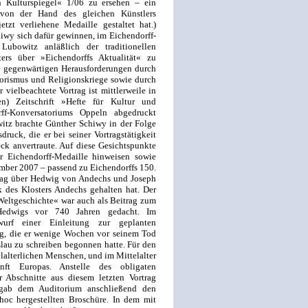
 Kulturspiegel« 1/06 zu ersehen – ein
 von der Hand des gleichen Künstlers
tzt verliehene Medaille gestaltet hat.)
hiwy sich dafür gewinnen, im Eichendorff-
Lubowitz anläßlich der traditionellen
ers über »Eichendorffs Aktualität« zu
die gegenwärtigen Herausforderungen durch
rorismus und Religionskriege sowie durch
ielbeachtete Vortrag ist mittlerweile in
en) Zeitschrift »Hefte für Kultur und
f-Konver­satoriums Oppeln abgedruckt
itz brachte Günther Schiwy in der Folge
uck, die er bei seiner Vortragstätigkeit
ck anvertraute. Auf diese Gesichtspunkte
 Eichendorff-Medaille hinweisen sowie
ber 2007 – passend zu Eichen­dorffs 150.
rag über Hedwig von Andechs und Joseph
k des Klosters Andechs gehalten hat. Der
Weltgeschichte« war auch als Beitrag zum
Hedwigs vor 740 Jahren gedacht. Im
­wurf einer Einleitung zur geplanten
g, die er wenige Wochen vor seinem Tod
lau zu schreiben begonnen hatte. Für den
elalterlichen Menschen, und im Mittelalter
t Europas. Anstelle des obligaten
ar Abschnitte aus diesem letzten Vortrag
gab dem Auditorium anschließend den
 hoc hergestellten Broschüre. In dem mit