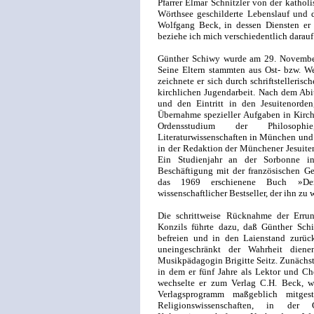
Pfarrer Elmar Schnitzler von der katho
Wörthsee geschilderte Lebenslauf und d
Wolfgang Beck, in dessen Diensten er 
beziehe ich mich verschiedentlich darauf
Günther Schiwy wurde am 29. November
Seine Eltern stammten aus Ost- bzw. W
zeichnete er sich durch schriftstellerisc
kirchlichen Jugendarbeit. Nach dem Abitu
und den Eintritt in den Jesuitenorde
Übernahme spezieller Aufgaben in Kirch
Ordensstudium der Philosoph
Literaturwissenschaften in München und 
in der Redaktion der Münchener Jesuiten
Ein Studienjahr an der Sorbonne in
Beschäftigung mit der französischen Ge
das 1969 erschienene Buch »Der f
wissenschaftlicher Bestseller, der ihn zu
Die schrittweise Rücknahme der Errun
Konzils führte dazu, daß Günther Sc
befreien und in den Laienstand zurüc
uneingeschränkt der Wahrheit dien
Musikpädagogin Brigitte Seitz. Zunächst
in dem er fünf Jahre als Lektor und Ch
wechselte er zum Verlag C.H. Beck, w
Verlagsprogramm maßgeblich mitges
Religionswissenschaften, in de