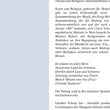
»Kunst und Religion« überschriebenen le
Kunst und Religion gehörten für Hedwi
gibt im Leben Eichendorffs noch e
Zusammenhang der Musik, des Ewig-Weibl
Zusammenhang, der für Hedwig von 
selbstverständlich war und der auch 
Januar 1847 bedankte sich Clara Schum
musikalische Matinée in Wien besucht ha
Mannes Robert, des Komponisten des
Andenken an ihre Begegnung um eine H
daraufhin der Musikerin als einer ›Fey‹,
Schönen, widmete, hätten auch Hedwig 
aller Heiligkeit sicherlich eine schön
Herzen.
Es träumt ein jedes Hertz
Vom fernen Land des Schönen.
Dorthin durch Lust und Schmertz
Schwingt wunderbar aus Tönen
Manch’ Brücke eine Fey [Fee] –
O! holde Zauberei!
Der Vortrag wird in den nächsten Quarta
nachzulesen sein.
Günther Schiwy hat – ebenfalls posthu
Literatur­preis des Wangener Kreises erhal