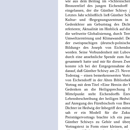
wie aus dem Beitrag im »Schlesischen
Bronzerelief des jungen Eichendorff
eingelassen, der die Günther Schiwy je
Letztes Jahr schließlich ließ Günther Sc
Kultur- und -Begeg­nungs­zentrum in 
Gedenkfeier am Geburts­tag des Dicht
referieren; Aktualität im Hinblick auf 
die weltweite Globalisierung, durch Ter
Umweltzerstörung und Klimawandel. Der v
der zweisprachigen (deutsch-polnisch
Bildung« des Joseph von Eichendorf
worden. Seine Verbundenheit mit Lubow
durch eine ansehnliche Spende zum Ausdr
gesammelt hatte und mir für diesen Zwe
konnte ich bei der Entgegennahme der
darauf, daß Günther Schiwy am 25. Novem
Todestag – einen bemerkenswerten Vort
von Eichendorff in der Alten Bibliothe
Vortrag mit dem Titel »Eine Heroin der 
Gedenken an die Heiligsprechung 
Mittelpunkt steht Eichendorffs Ent
Lebensbeschreibung der heiligen Hedwi
auf Anregung des Fürstbischofs von Bres
Dichter ist Hedwig der Inbegriff des mitt
sah er ein Modell für die Zukunf
Preisträgervortrags brachte ich ein pa
Günther Schiwys zu Gehör und über
Vortragstext in Form einer kleinen, ad