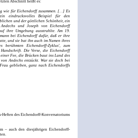
tzten Abschnitt heißt es:
g wie für Eichendorff zusammen. […] Es
in eindrucksvolles Beispiel für den
ichen und der göttlichen Schönheit, ein
Andechs und Joseph von Eichendorff
auf ihre Umgebung ausstrahlte. Am 19.
ann bei Eichendorff dafür, daß er ihre
tte, und sie bat ihn auch im Namen ihres
 berühmten Eichendorff-Zyklus', zum
andschrift. Die Verse, die Eichendorff
 einer Fee, die Brücken baut ins Land des
von Andechs entzückt. War sie doch bei
e Frau geblieben, ganz nach Eichendorffs
ls-Heften des Eichendorff-Konversatoriums
m – auch den diesjährigen Eichendorff-
ten.