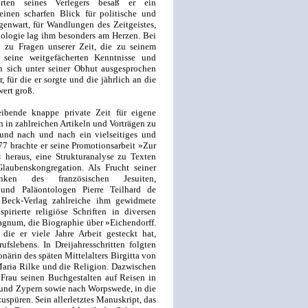
rten seines Verlegers besaß er ein
nen scharfen Blick für politische und
genwart, für Wandlungen des Zeitgeistes,
kologie lag ihm besonders am Herzen. Bei
 zu Fragen unserer Zeit, die zu seinem
seine weitgefächerten Kenntnisse und
en sich unter seiner Obhut ausgesprochen
 für die er sorgte und die jährlich an die
ert groß.
ibende knappe private Zeit für eigene
ch in zahlreichen Artikeln und Vorträgen zu
nd nach und nach ein vielseitiges und
7 brachte er seine Promotionsarbeit »Zur
« heraus, eine Strukturanalyse zu Texten
ubenskongregation. Als Frucht seiner
en des französischen Jesuiten,
 und Paläontologen Pierre Teilhard de
 Beck-Verlag zahlreiche ihm gewidmete
irierte religiöse Schriften in diversen
agnum, die Biographie über »Eichendorff.
 die er viele Jahre Arbeit gesteckt hat,
slebens. In Dreijahresschritten folgten
närin des späten Mittelalters Birgitta von
aria Rilke und die Religion. Dazwischen
 Frau seinen Buchgestalten auf Reisen in
n und Zypern sowie nach Worpswede, in die
spüren. Sein allerletztes Manuskript, das