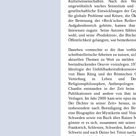
Kulturwissenschaften. Nach den Wo
ungewöhnlich waches Sensorium und ei
gesellschaftliche Entwicklungen der Ge
für globale Probleme und Krisen; die Ö
der Betreuung der »Beck’schen Reihe«
Aufgabenbereich gehörte, kamen ihm 
Interessen zugute. Seine Autoren fühlt
wohl, und seine ›Produktion‹, die Bücher,
Öffentlichkeit gelangten, war bemerkensw
Daneben vermochte er die ihm verble
schriftstellerische Arbeiten zu nutzen, si
aktuellen Themen zu Wort zu melden u
beeindruckendes Oeuvre vorzulegen. 197
Ideologie der Unfehlbarkeitsdiskussion
von Hans Küng und der Römischen Gla
Vertiefung in Leben und Denk
Religionsphilosophen, Anthropologen
Chardin entstanden in der Zeit beim
Publikationen und andere von ihm insp
Verlagen. Im Jahr 2000 kam sein opus m
Der Dichter in seiner Zeit« heraus, in
insbesondere nach Beendigung des Beruf
eine Biographie der Mystikerin und Visio
Schweden sowie ein Buch über Rainer M
gönnte er es sich, zusammen mit seiner
Frankreich, Schlesien, Schweden, Italie
Schweiz und nach Duino bei Triest nachzu