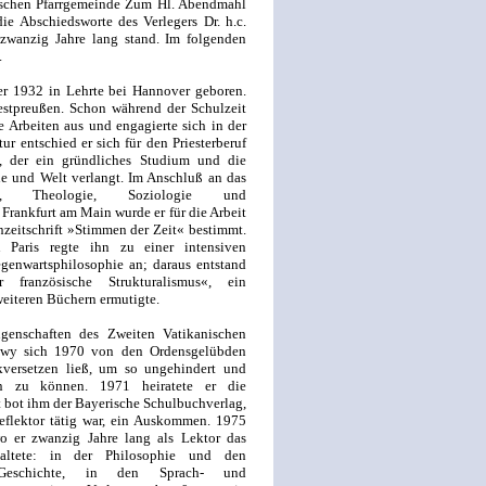
lischen Pfarrgemeinde Zum Hl. Abendmahl
ie Abschiedsworte des Verlegers Dr. h.c.
zwanzig Jahre lang stand. Im folgenden
.
 1932 in Lehrte bei Hannover geboren.
estpreußen. Schon während der Schulzeit
he Arbeiten aus und engagierte sich in der
r entschied er sich für den Priesterberuf
n, der ein gründliches Studium und die
e und Welt verlangt. Im Anschluß an das
ie, Theologie, Soziologie und
Frankfurt am Main wurde er für die Arbeit
zeitschrift »Stimmen der Zeit« bestimmt.
 Paris regte ihn zu einer intensiven
genwartsphilosophie an; daraus entstand
ranzösische Strukturalismus«, ein
 weiteren Büchern ermutigte.
genschaften des Zweiten Vatikanischen
hiwy sich 1970 von den Ordensgelübden
kversetzen ließ, um so ungehindert und
en zu können. 1971 heiratete er die
 bot ihm der Bayerische Schulbuchverlag,
eflektor tätig war, ein Auskommen. 1975
o er zwanzig Jahre lang als Lektor das
taltete: in der Philosophie und den
r Geschichte, in den Sprach- und