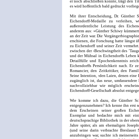
er noch abschließen konnte, trägt den T
es wird hoffentlich bald gedruckt vorlieg
Mit ihrer Entscheidung, Dr. Günther 
Eichendorff-Medaille zu verleihen, wü
außerordentliche Leistung des Eichen
anderem aus: »Günther Schiwy kümmerte 
an der Zeit war. Die Vorgängerbiographi
erschienen, die Forschung hatte längst ü
zu Eichendorff und seiner Zeit vermehr
zwischen der ›Beschwingtheit des ’Taug
und der Mühsal in Eichendorffs Leben k
Detailfülle und Epochenkenntnis zeich
Eichendorffs Persönlichkeit nach. Er z
Romancier, den Zeitkritiker, den Fami
Seine Intention, ›den Laien, denen eine 
zugänglich ist, das neue, umfassendere
nachvollziehbar wie möglich ersche
Eichendorff-Gesellschaft absolut entge
Wie komme ich dazu, die Günther Sc
entgegenzunehmen? Ich kenne ihn erst s
dem Erscheinen seiner großen Eichen
Exemplar und bedachte mich mit eini
deutschsprachige Bibliothek in der obers
Jahre später, als am ehemaligen Joseph
(und seine darin verbrachte Breslauer 
anzubringen war, suchte ich meinerseits 