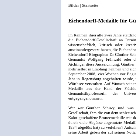
Bilder |
Startseite
Eichendorff-Medaille für G
Im Rahmen ihrer alle zwei Jahre stattfin
die Eichen­dorff-Gesellschaft an Persö
wissenschaftlich, kritisch oder kre
auseinandergesetzt haben, die Eichendor
Eichendorff-Biographen Dr. Günther Schi
Germanist Wolfgang Frühwald oder die
Aichinger diese Auszeichnung. Günther 
mehr selbst in Empfang nehmen und sich
September 2008, vier Wochen vor Beginn
Jahr in Regensburg abgehalten wurde, 
Wörthsee verstorben. Auf Wunsch seiner 
Medaille aus der Hand der Präsident
Germanistikprofessorin der Unive
entgegengenommen.
Wer war Günther Schiwy, und was b
Gesellschaft, ihm die von dem schlesisc
Kalot geschaffene Bronzemedaille mit de
durch viele Abgüsse abgenutzte Medai
1934 abgelöst hat) zu verleihen? Aufsc
seine Arbeit geben der auf seinen Noti