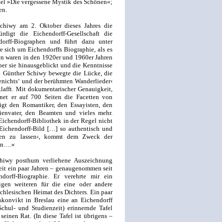
itel »Die vergessene Mystik des Schönen«;
en.
Schiwy am 2. Oktober dieses Jahres die
rdigt die Eichendorff-Gesellschaft die
dorff-Biographen und führt dazu unter
sich um Eichendorffs Biographie, als es
en waren in den 1920er und 1960er Jahren
ber sie hinausgeblickt und die Kenntnisse
t. Günther Schiwy bewegte die Lücke, die
enichts‘ und der berühmten Wanderlieder‹
lafft. Mit dokumentarischer Genauigkeit,
net er auf 700 Seiten die Facetten von
eigt den Romantiker, den Essayisten, den
lienvater, den Beamten und vieles mehr.
Eichendorff-Bibliothek in der Regel nicht
 Eichendorff-Bild […] so authentisch und
inen zu lassen‹, kommt dem Zweck der
gen….«
hiwy posthum verliehene Auszeichnung
eit ein paar Jahren – genaugenommen seit
dorff-Biographie. Er verehrte mir ein
gen weiteren für die eine oder andere
chlesischen Heimat des Dichters. Ein paar
s­konvikt in Breslau eine an Eichendorff
Schul- und Studienzeit) erinnernde Tafel
seinen Rat. (In diese Tafel ist übrigens –