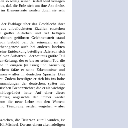
en so wenig seinen Beifall wird versagen
us, daß die Erde sich um ihre Axe drehe.
 im Bienenstaate werden durch sie sehr
der Eiablage über das Geschlecht ihrer
s unbefruchteten Eizellen entstehen
te großes Aufsehen und rief heftigen
bittert geführten Gelehrtenstreit stand
on Siebold bei, der seinerzeit an der
rthenogenese auch bei anderen Insekten
ine Entdeckung beteiligte Dzierzon sich
hl von Aufsätzen – der weitaus größte Teil
en-Zeitung, der er bis zu seinem Tod die
und in einigen (in Brieg und Kreuzburg
üchern faßte er seine Erkenntnisse und
men – alles in deutscher Sprache. Dies
. Zudem beteiligte er sich bis ins hohe
rsammlungen der deutschen, später mit
ischen Bienenzüchter, die er als wichtige
mitbegründet hatte. Auf einer dieser
ortrag angesichts der immer wieder
n um die neue Lehre mit den Worten:
 und Täuschung werden vergehen – aber
eichen, die Dzierzon zuteil wurden, ist
Hl. Michael. Der aus einem alten adeligen