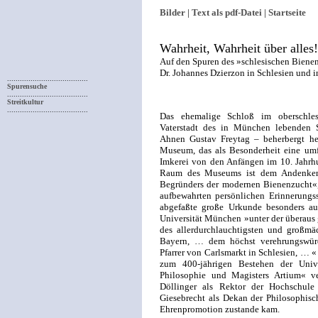
Bilder |
Text als pdf-Datei |
Startseite
Wahrheit, Wahrheit über alles!
Auf den Spuren des »schlesischen Biene
Dr. Johannes Dzierzon in Schlesien und 
......................................
Spurensuche
......................................
Streitkultur
......................................
Das ehemalige Schloß im oberschles
Vaterstadt des in München lebenden Sc
Ahnen Gustav Freytag – beherbergt he
Museum, das als Besonderheit eine um
Imkerei von den Anfängen im 10. Jahrhu
Raum des Museums ist dem Andenken 
Begründers der modernen Bienenzucht«, 
aufbewahrten persönlichen Erinnerungsst
abgefaßte große Urkunde besonders au
Universität München »unter der überaus
des allerdurchlauchtigsten und großmä
Bayern, … dem höchst verehrungswür
Pfarrer von Carlsmarkt in Schlesien, … 
zum 400-jährigen Bestehen der Univ
Philosophie und Magisters Artium« v
Döllinger als Rektor der Hochschul
Giesebrecht als Dekan der Philosophisc
Ehrenpromotion zustande kam.