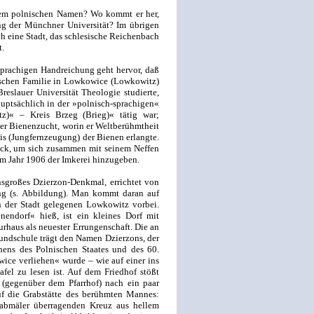
 dem polnischen Namen? Wo kommt er her,
ng der Münchner Universität? Im übrigen
h eine Stadt, das schlesische Reichenbach
t.
prachigen Handreichung geht hervor, daß
ischen Familie in Lowkowice (Lowkowitz)
eslauer Universität Theologie studierte,
uptsächlich in der »polnisch-sprachigen«
tz)« – Kreis Brzeg (Brieg)« tätig war;
der Bienenzucht, worin er Weltberühmtheit
s (Jungfernzeugung) der Bienen erlangte.
rück, um sich zusammen mit seinem Neffen
im Jahr 1906 der Imkerei hinzugeben.
nsgroßes Dzierzon-Denkmal, errichtet von
ng (s. Abbildung). Man kommt daran auf
der Stadt gelegenen Lowkowitz vorbei.
endorf« hieß, ist ein kleines Dorf mit
rhaus als neuester Errungenschaft. Die an
rundschule trägt den Namen Dzierzons, der
hens des Polnischen Staates und des 60.
ce verliehen« wurde – wie auf einer ins
fel zu lesen ist. Auf dem Friedhof stößt
(gegenüber dem Pfarrhof) nach ein paar
uf die Grabstätte des berühmten Mannes:
abmäler überragenden Kreuz aus hellem