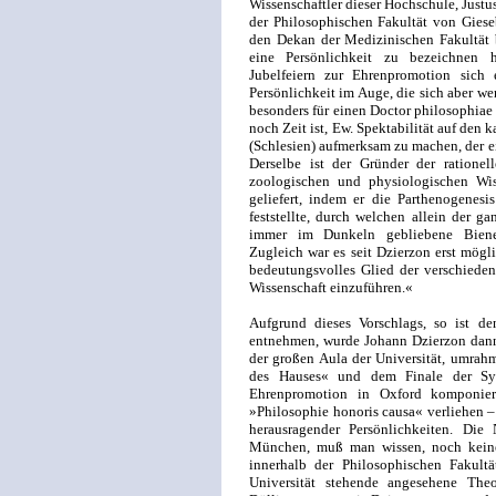
Wissenschaftler dieser Hochschule, Justu
der Philosophischen Fakultät von Gieseb
den Dekan der Medizinischen Fakultät b
eine Persönlichkeit zu bezeichnen 
Jubelfeiern zur Ehrenpromotion sich 
Persönlichkeit im Auge, die sich aber we
besonders für einen Doctor philosophiae 
noch Zeit ist, Ew. Spektabilität auf den 
(Schlesien) aufmerksam zu machen, der e
Derselbe ist der Gründer der ratione
zoologischen und physiologischen Wis
geliefert, indem er die Parthenogenes
feststellte, durch welchen allein der g
immer im Dunkeln gebliebene Bienen
Zugleich war es seit Dzierzon erst mögl
bedeutungsvolles Glied der verschieden
Wissenschaft einzuführen.«
Aufgrund dieses Vorschlags, so ist de
entnehmen, wurde Johann Dzierzon dann
der großen Aula der Universität, umra
des Hauses« und dem Finale der Sym
Ehrenpromotion in Oxford komponier
»Philosophie honoris causa« verliehen –
herausragender Persönlichkeiten. Die 
München, muß man wissen, noch keine 
innerhalb der Philosophischen Fakultä
Universität stehende angesehene The