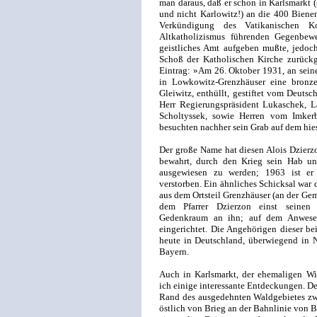
man daraus, daß er schon in Karlsmarkt (
und nicht Karlowitz!) an die 400 Bienen
Verkündigung des Vatikanischen 
Altkatholizismus führenden Gegenbew
geistliches Amt aufgeben mußte, jedoc
Schoß der Katholischen Kirche zurückge
Eintrag: »Am 26. Oktober 1931, an sein
in Lowkowitz-Grenzhäuser eine bronze
Gleiwitz, enthüllt, gestiftet vom Deuts
Herr Regierungspräsident Lukaschek, L
Scholtyssek, sowie Herren vom Imker
besuchten nachher sein Grab auf dem hie
Der große Name hat diesen Alois Dzierzo
bewahrt, durch den Krieg sein Hab un
ausgewiesen zu werden; 1963 ist er 
verstorben. Ein ähnliches Schicksal war
aus dem Ortsteil Grenzhäuser (an der Ge
dem Pfarrer Dzierzon einst seinen 
Gedenkraum an ihn; auf dem Anwesen
eingerichtet. Die Angehörigen dieser be
heute in Deutschland, überwiegend in N
Bayern.
Auch in Karlsmarkt, der ehemaligen Wir
ich einige interessante Entdeckungen. De
Rand des ausgedehnten Waldgebietes zw
östlich von Brieg an der Bahnlinie von 