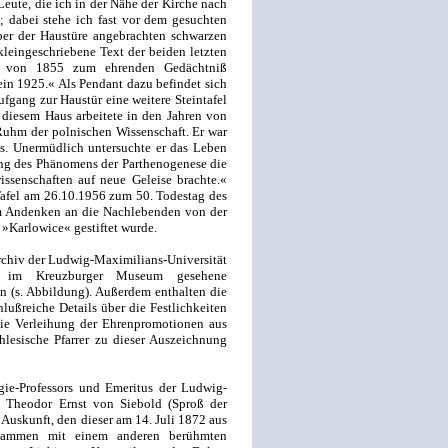
Leute, die ich in der Nähe der Kirche nach
n; dabei stehe ich fast vor dem gesuchten
über der Haustüre angebrachten schwarzen
 kleingeschriebene Text der beiden letzten
er von 1855 zum ehrenden Gedächtniß
n 1925.« Als Pendant dazu befindet sich
gang zur Haustür eine weitere Steintafel
In diesem Haus arbeitete in den Jahren von
Ruhm der polnischen Wissenschaft. Er war
s. Unermüdlich untersuchte er das Leben
ng des Phänomens der Parthenogenese die
issenschaften auf neue Geleise brachte.«
Tafel am 26.10.1956 zum 50. Todestag des
m Andenken an die Nachlebenden von der
»Karlowice« gestiftet wurde.
chiv der Ludwig-Maximilians-Universität
 im Kreuzburger Museum gesehene
 (s. Abbildung). Außerdem enthalten die
lußreiche Details über die Festlichkeiten
die Verleihung der Ehrenpromotionen aus
hlesische Pfarrer zu dieser Auszeichnung
ogie-Professors und Emeritus der Ludwig-
l Theodor Ernst von Siebold (Sproß der
Auskunft, den dieser am 14. Juli 1872 aus
sammen mit einem anderen berühmten