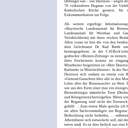
Döllinger war – wie Dzierzon – wegen de
70 verkündeten Dogmas von der Unfehlb
Katholischen Kirche geraten; für
Exkommunikation zur Folge.
Als weitere ergiebige Informations
»Bayerische Landesanstalt für Bienen
Landesanstalt für Weinbau und Ga
Veitshöchheim) mit ihren reichen Bestä
Allen voran ist hier die von den beiden
dem Gerichtsarzt Dr. Karl Barth u
herausgegebene, in der C.H.Beck’sch
gedruckte »Bienen-Zeitung« zu nennen; b
ihres Erscheinens konnte sie eingang
Mitarbeiter beigetreten ist »Herr Dzierzon
Karlsruhe in Mittelschlesien«. In der N
Dzierzon sich sodann zu einem von Her
»General-Gutachten über alle in den Mon
Lehre über die Bienenzucht« zu Wort. D
wie aus den Eiern einer (nur ein einzige
Bienenkönigin männliche Tiere (Drohne
und Königinnen) hervorgehen. Hören wir,
der Begattung wird nicht der Eierstock
gefüllt … Zum ersten Male spreche ich h
sie allen Sachverständigen zur Beguta
Befruchtung nicht bedürfen, … während
Arbeitsbiene sich entwickeln soll, mit d
treten muß. Es ist dies freilich nur ein