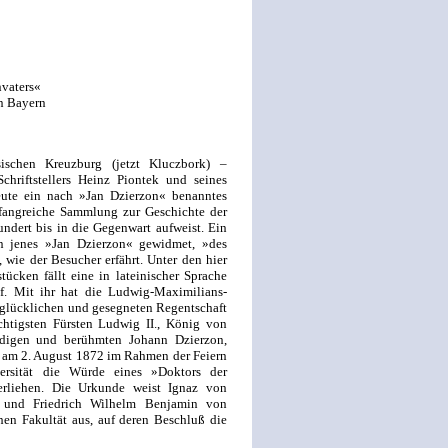
nvaters«
in Bayern
ischen Kreuzburg (jetzt Kluczbork) –
hriftstellers Heinz Piontek und seines
ute ein nach »Jan Dzierzon« benanntes
fangreiche Sammlung zur Geschichte der
ndert bis in die Gegenwart aufweist. Ein
jenes »Jan Dzierzon« gewidmet, »des
wie der Besucher erfährt. Unter den hier
ücken fällt eine in lateinischer Sprache
f. Mit ihr hat die Ludwig-Maximilians-
 glücklichen und gesegneten Regentschaft
chtigsten Fürsten Ludwig II., König von
digen und berühmten Johann Dzierzon,
« am 2. August 1872 im Rahmen der Feiern
ersität die Würde eines »Doktors der
erliehen. Die Urkunde weist Ignaz von
e und Friedrich Wilhelm Benjamin von
hen Fakultät aus, auf deren Beschluß die