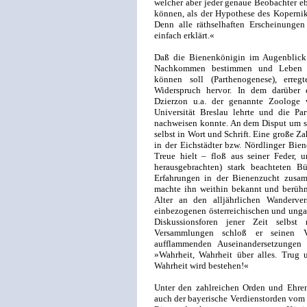
welcher aber jeder genaue Beobachter eb
können, als der Hypothese des Kopernik
Denn alle räthselhaften Erscheinungen
einfach erklärt.«
Daß die Bienenkönigin im Augenblick 
Nachkommen bestimmen und Leben au
können soll (Parthenogenese), erreg
Widerspruch hervor. In dem darüber er
Dzierzon u.a. der genannte Zoologe v
Universität Breslau lehrte und die Pa
nachweisen konnte. An dem Disput um se
selbst in Wort und Schrift. Eine große Za
in der Eichstädter bzw. Nördlinger Bien
Treue hielt – floß aus seiner Feder, 
herausgebrachten) stark beachteten B
Erfahrungen in der Bienenzucht zusam
machte ihn weithin bekannt und berühmt
Alter an den alljährlichen Wanderve
einbezogenen österreichischen und ungar
Diskussionsforen jener Zeit selbst 
Versammlungen schloß er seinen V
aufflammenden Auseinandersetzunge
»Wahrheit, Wahrheit über alles. Trug
Wahrheit wird bestehen!«
Unter den zahlreichen Orden und Ehrenz
auch der bayerische Verdienstorden vom 