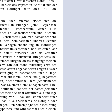
s auf dem 1. Vatikanischen Konzil 1869 –
arkeit des Papstes in Konflikt mit der
 von Döllinger hatte dies 1871 die
quelle über Dzierzon erwies sich die
zucht« in Erlangen (jetzt »Bayerische
rtenbau - Fachzentrum Bienen « in
nden an Fachzeitschriften und -büchern.
 ›Eichstädtern‹ (wie man damals schrieb),
nd dem Seminarlehrer Andreas Schmid
en Verlagsbuchhandlung in Nördlingen
ereits im September 1845, im ersten Jahr
s darauf hinweisen, daß als verehrter
, Pfarrer in Karlsmarkt, Brieger Kreis, bei
ovember-Ausgabe dieses Jahrgangs meldete
rn Direktor Stöhr, Würzburg erstellten
atsblättern abgehandelten Fragen aus der
arin ging es insbesondere um die Frage,
s Mal, auf ihrem Hochzeitsflug) begatteten
n) oder weibliche Tiere (Arbeitsbienen
 was Dzierzon hierzu zu sagen hatte: »Bei
 befruchtet, sondern der Samen(be)hälter
ier meine Ansicht öffentlich aus und lege
chtung vor … daß die Drohneneier einer
 das Ei, aus welchem eine Königin oder
em gefüllten Samen(be)hälter in Berührung
e Hypothese und wird es wohl auch bleiben,