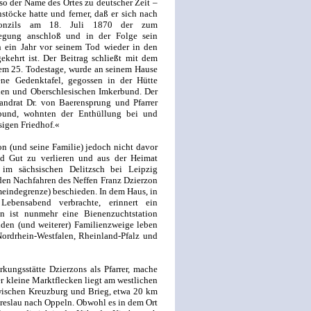
so der Name des Ortes zu deutscher Zeit –
stöcke hatte und ferner, daß er sich nach
Konzils am 18. Juli 1870 der zum
egung anschloß und in der Folge sein
h ein Jahr vor seinem Tod wieder in den
kehrt ist. Der Beitrag schließt mit dem
em 25. Todestage, wurde an seinem Hause
ne Gedenktafel, gegossen in der Hütte
chen und Oberschlesischen Imkerbund. Der
andrat Dr. von Baerensprung und Pfarrer
bund, wohnten der Enthüllung bei und
sigen Friedhof.«
n (und seine Familie) jedoch nicht davor
d Gut zu verlieren und aus der Heimat
im sächsischen Delitzsch bei Leipzig
 den Nachfahren des Neffen Franz Dzierzon
meindegrenze) beschieden. In dem Haus, in
Lebensabend verbrachte, erinnert ein
 ist nunmehr eine Bienenzuchtstation
iden (und weiterer) Familienzweige leben
ordrhein-Westfalen, Rheinland-Pfalz und
kungsstätte Dzierzons als Pfarrer, mache
r kleine Marktflecken liegt am westlichen
ischen Kreuzburg und Brieg, etwa 20 km
Breslau nach Oppeln. Obwohl es in dem Ort