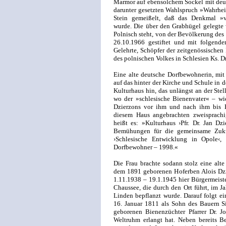
Marmor auf ebensolchem Sockel mit deuts
darunter gesetzten Wahlspruch »Wahrheit,
Stein gemeißelt, daß das Denkmal »v
wurde. Die über den Grabhügel gelegte 
Polnisch steht, von der Bevölkerung de
26.10.1966 gestiftet und mit folgende
Gelehrte, Schöpfer der zeitgenössischen 
des polnischen Volkes in Schlesien Ks. Dr
Eine alte deutsche Dorfbewohnerin, mit
auf das hinter der Kirche und Schule in 
Kulturhaus hin, das unlängst an der Stel
wo der »schlesische Bienenvater« – wi
Dzierzons vor ihm und nach ihm bis K
diesem Haus angebrachten zweisprachig
heißt es: »Kulturhaus ›Pfr. Dr. Jan D
Bemühungen für die gemeinsame Zuku
›Schlesische Entwicklung in Opole‹,
Dorfbewohner – 1998.«
Die Frau brachte sodann stolz eine alt
dem 1891 geborenen Hoferben Alois Dzie
1.11.1938 – 19.1.1945 hier Bürgermeister
Chaussee, die durch den Ort führt, im 
Linden bepflanzt wurde. Darauf folgt ei
16. Januar 1811 als Sohn des Bauern S
geborenen Bienenzüchter Pfarrer Dr. 
Weltruhm erlangt hat. Neben bereits B