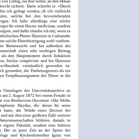
s von Liebig, zur Kur weilte, an den Dekan
recht richtete. Darin schreibt er: »Durch
in ich gefragt worden, ob ich vielleicht
hätte, welche bei den bevorstehenden
eigne. Ich habe allerdings eine solche
niger für einen Doctor medicinae, sondern
eignet, und dafür erlaube ich mir, wenn es
katholischen Pfarrer Dzierzon in Carlsmarkt
ine solche Ehrenbezeigung wohl verdient.
llen Bienenzucht und hat außerdem der
senschaft einen sehr wichtigen Beitrag
is als den Hauptmoment durch Induktion
anze, höchst complicirte und bis Dzierzon
-Haushalt verständlich geworden ist.
ich geworden, die Parthenogenesis als ein
en Fortpflanzungsarten der Thiere in die
n Unterlagen des Universitätsarchivs zu
 am 2. August 1872 bei einem Festakt in
hmt von Beethovens Ouverture »Die Weihe
phonie Haydns, die dieser für seine
t hatte, die Würde eines Doctors der
 und mit ihm einer größeren Zahl weiterer
Naturwissenschaften bildeten damals in
eigene Fakultät, sondern eine Sektion
t. Der zu jener Zeit an der Spitze der
ologe und Kirchenhistoriker Ignaz von