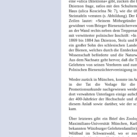
eine »ulica Dzierzona« gibt, zucken die 
Dzierzon frage, ratlos mit den Schulter
Haus (ulica Koscielna Nr. 7), wie die 
Steintafeln verraten (s. Abbildung). Der
Zeilen lautet: »Seinem Mitbegründ
gewidmet vom Brieger Bienenzücherverei
an der Wand rechts neben dem Treppenauf
mit verwitterter polnischer Inschrift: »
1869 bis 1884 Jan Dzierzon, Stolz und 
ein großer Sohn des schlesischen Lande
der Bienen, welches durch die Entdecku
Wissenschaft beförderte und die Naturw
Aus dem Nachsatz geht hervor, daß die 
Gelehrten von seinen Verehrern und zu
Polnischen Bienenzüchtervereinigung in 
Wieder zurück in München, konnte im Ar
in der Tat die Vorlage für die
Promotionsurkunde nachgewiesen werden
dort verwahrten Unterlagen einige aufsch
der 400-Jahrfeier der Hochschule und 
diesem Anlaß sowie darüber, wie der sc
kam.
Über letzteres gibt ein Brief des Zool
Maximilians-Universität München, Kar
bekannten Würzburger Gelehrtenfamilie) 
Wildbad im Schwarzwald, wo er zu