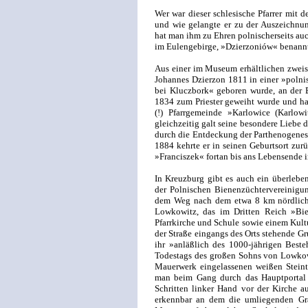
Wer war dieser schlesische Pfarrer mit
und wie gelangte er zu der Auszeichnu
hat man ihm zu Ehren polnischerseits auc
im Eulengebirge, »Dzierzoniów« benann
Aus einer im Museum erhältlichen zweis
Johannes Dzierzon 1811 in einer »poln
bei Kluczbork« geboren wurde, an der Br
1834 zum Priester geweiht wurde und ha
(!) Pfarrgemeinde »Karlowice (Karlowi
gleichzeitig galt seine besondere Liebe 
durch die Entdeckung der Parthenogenesi
1884 kehrte er in seinen Geburtsort zu
»Franciszek« fortan bis ans Lebensende 
In Kreuzburg gibt es auch ein überlebe
der Polnischen Bienenzüchtervereinigu
dem Weg nach dem etwa 8 km nördlich 
Lowkowitz, das im Dritten Reich »Bien
Pfarrkirche und Schule sowie einem Kultu
der Straße eingangs des Orts stehende G
ihr »anläßlich des 1000-jährigen Beste
Todestags des großen Sohns von Lowkowi
Mauerwerk eingelassenen weißen Steinta
man beim Gang durch das Hauptportal 
Schritten linker Hand vor der Kirche a
erkennbar an dem die umliegenden Gr