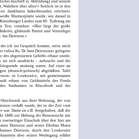
cher Inschrift (s. Abbildung) und seinem
 Wahrheit über alles!« Seitlich ist in den
on dankbaren Imkerfreunden errichtet«
weiße Marmorplatte wurde, wie darauf in
s Kreuzburger Landes zum 60. Todestag am
m Text versehen: »Hier liegt der große
Imkerei, glühende Patriot und Verteidiger
. Jan Dzierzon.«
 der ich ins Gespräch komme, weist mich
der »ulica Ks. Dr Jana Dzierzona« gelegene
le des abgerissenen Gehöfts erbaut wurde,
e sie sich ausdrückt – aufwuchs und die
riegsende ansässig waren. Auf einer an
en (deutsch-polnisch) abgefaßten Tafel
zierzon‹ in Lowkowice, mit gemeinsamen
nft erbaut von Geldmitteln des Fonds
 des Stadtamtes in Kluczbork und der
e Ortschronik aus ihrer Wohnung, die von
rzon verfaßt wurde, der in der Zeit vom
 war. Darin ist z.B. festgehalten, daß die
Jahr 1886 zur Hebung der Bienenzucht mit
n zweiseitiger Einschub über den hier am
imon Dzierzon und seiner Ehefrau Maria
Johannes Dzierzon, durch den Lowkowitz
ekanntem über seinen Werdegang erfährt