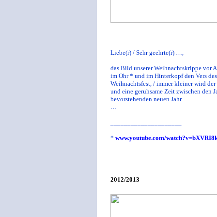
Liebe(r) / Sehr geehrte(r) …,
das Bild unserer Weihnachtskrippe vor 
im Ohr * und im Hinterkopf den Vers de
Weihnachtsfest, / immer kleiner wird der
und eine geruhsame Zeit zwischen den J
bevorstehenden neuen Jahr
…
_____________________
*
www.youtube.com/watch?v=bXVRI8
.........................................................................
2012/2013