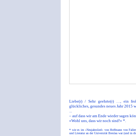
Liebe(r) / Sehr geehrte(r) …, ein fr
glückliches, gesundes neues Jahr 2015 
...
– auf dass wir am Ende wieder sagen kö
»Wohl uns, dass wir noch sind!« *.
* wie es im »Neujahrslied« von Hoffmann von Fallers
und Literatur an der Universität Breslau war (und in di