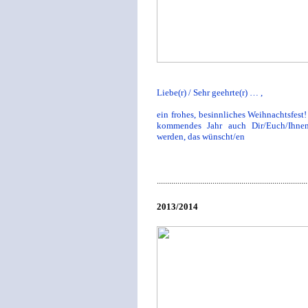
Liebe(r) / Sehr geehrte(r) … ,
ein frohes, besinnliches Weihnachtsfes
kommendes Jahr auch Dir/Euch/Ihne
werden, das wünscht/en
.........................................................................
2013/2014