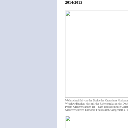
2014/2015
Weihnachtsbild von der Decke des Oratorium Marianum
Wrocław/Breslau, der mit der Rekonstruktion der Decke
Pracht wiedererstanden ist – nach kriegsbedingter Zers
wiedererrichteten Dresdner Frauenkirche ausgemalt.) 