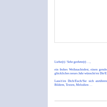
Liebe(r) / Sehr geehrte(r) …,
ein frohes Weihnachtsfest, einen geru
glückliches neues Jahr wünscht/en Dir/
Lass/t/en Dich/Euch/Sie sich anrühre
Bildern, Texten, Melodien …
.........................................................................